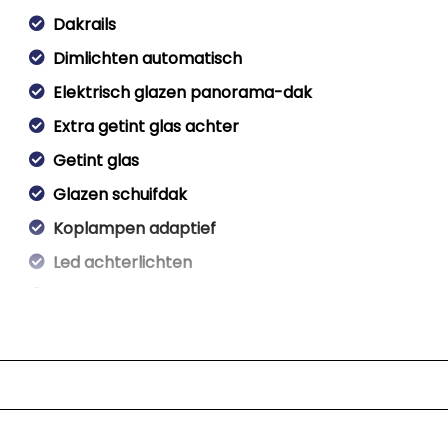
Dakrails
Dimlichten automatisch
Elektrisch glazen panorama-dak
Extra getint glas achter
Getint glas
Glazen schuifdak
Koplampen adaptief
Led achterlichten
Lichtmetalen velgen 19"
Panoramadak
Park distance control
Parkeer assistent
Parkeersensor achter