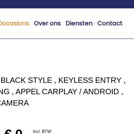
Occasions
Over ons
Diensten
Contact
 BLACK STYLE , KEYLESS ENTRY ,
NG , APPEL CARPLAY / ANDROID ,
 CAMERA
€ 0,-
Incl. BTW