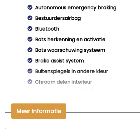
Autonomous emergency braking
Bestuurdersairbag
Bluetooth
Bots herkenning en activatie
Bots waarschuwing systeem
Brake assist system
Buitenspiegels in andere kleur
Chroom delen interieur
Comfort sportstoel(en)
Connected services
Meer informatie
Cruise control adaptief en stuurhulp
Draadloze telefoonlader
Elektronisch sper differentieel