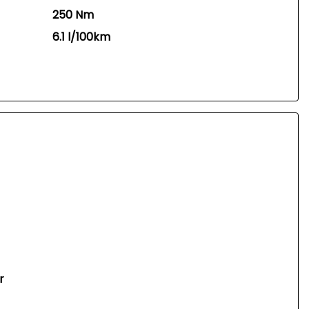
250 Nm
6.1 l/100km
r