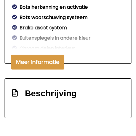
Bots herkenning en activatie
Bots waarschuwing systeem
Brake assist system
Buitenspiegels in andere kleur
Chroom delen interieur
Comfort sportstoel(en)
Meer informatie
Connected services
Cruise control adaptief en stuurhulp
Draadloze telefoonlader
Beschrijving
Elektronisch sper differentieel
Elektronisch stabiliteits programma
Full-led koplampen
Hemelbekleding donker