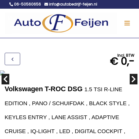
06-50560656
info@autobedrijf-feijen.nl
Incl. BTW
€ 0,-
Volkswagen T-ROC DSG
1.5 TSI R-LINE
EDITION , PANO / SCHUIFDAK , BLACK STYLE ,
KEYLES ENTRY , LANE ASSIST , ADAPTIVE
CRUISE , IQ-LIGHT , LED , DIGITAL COCKPIT ,