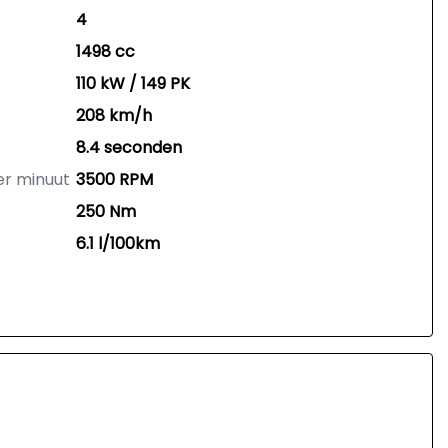
4
1498 cc
110 kW / 149 PK
208 km/h
8.4 seconden
er minuut
3500 RPM
250 Nm
6.1 l/100km